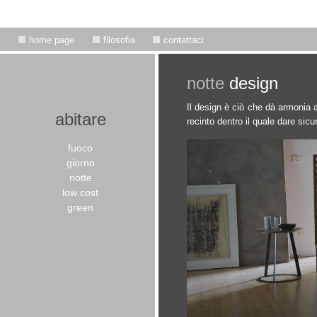
home page
filosofia
contattaci
notte
design
Il design è ciò che dà armonia al
abitare
recinto dentro il quale dare sicu
fuoco
giorno
notte
low cost
green